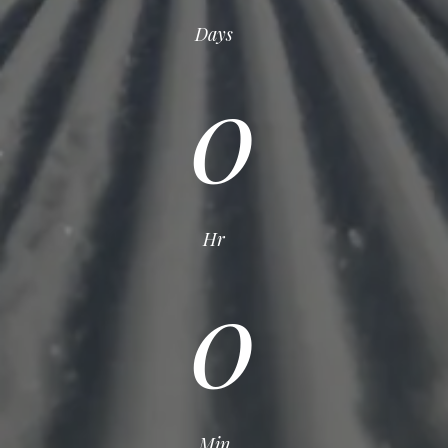
Days
0
Hr
0
Min