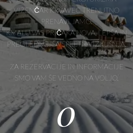
VIŽENČAR KRVAVEC TRENUTNO
PRENAVLJAMO.
KMALU VAS PRIČAKA NOVA, LEPŠA IN
PREGLEDNEJŠA SPLETNA IZKUŠNJA.
ZA REZERVACIJE IN INFORMACIJE
SMO VAM ŠE VEDNO NA VOLJO.
0