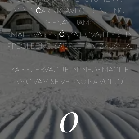
VIŽENČAR KRVAVEC TRENUTNO
PRENAVLJAMO.
KMALU VAS PRIČAKA NOVA, LEPŠA IN
PREGLEDNEJŠA SPLETNA IZKUŠNJA.
ZA REZERVACIJE IN INFORMACIJE
SMO VAM ŠE VEDNO NA VOLJO.
0