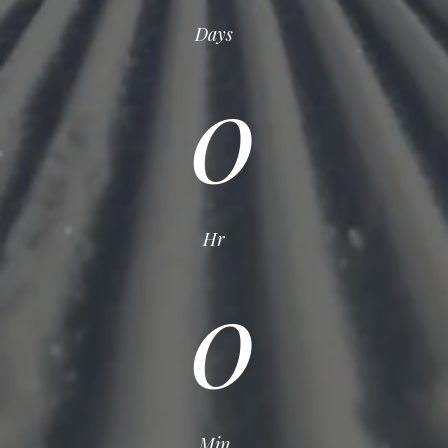
Days
0
Hr
0
Min